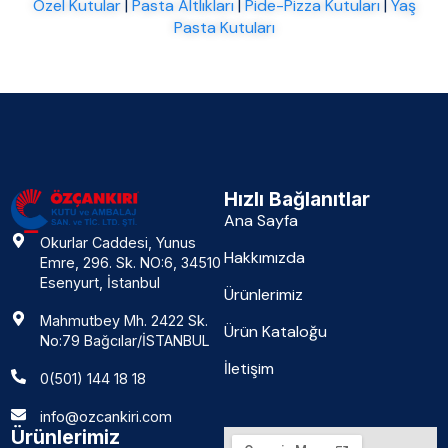
Özel Kutular
|
Pasta Altlıkları
|
Pide-Pizza Kutuları
|
Yaş
Pasta Kutuları
Hızlı Bağlanıtlar
Ana Sayfa
Okurlar Caddesi, Yunus
Hakkımızda
Emre, 296. Sk. NO:6, 34510
Esenyurt, İstanbul
Ürünlerimiz
Mahmutbey Mh. 2422 Sk.
Ürün Kataloğu
No:79 Bağcılar/İSTANBUL
İletişim
0(501) 144 18 18
info@ozcankiri.com
Ürünlerimiz