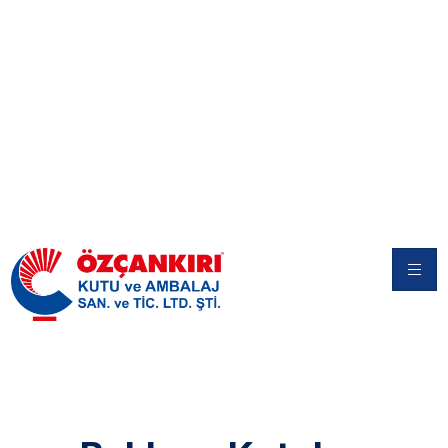
Baklava
Kutuları